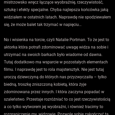
mistrzowsko wręcz łączące wyobraźnię, rzeczywistość,
sztukę i efekty specjalne. Chyba najlepsza końcówka jaką
widziałem w ostatnich latach. Naprawdę nie spodziewałem
się, że może balet tak trzymać w napięciu…
No i wisienka na torcie, czyli Natalie Portman. To że jest to
aktorka która potrafi zdominować uwagę widza na sobie i
utrzymać na swoich barkach było wiadome od dawna.
Tutaj dodatkowo ma wsparcie w pozostałych elementach
filmu. I naprawdę jest to rola majstersztyk. Nie jest tutaj
uroczą dziewczyną do których nas przyzwyczaiła – tylko
biedną, troszkę zniszczoną kobietą, która żyje
zdominowana przez innych. I która zaczyna popadać w
szaleństwo. Przestaje rozróżniać to co jest rzeczywistością
a co tylko wytworem jej wyobraźni, i również tracimy to
rozgraniczenie my, widzowie. Pozwolę sobie zakończyć tą