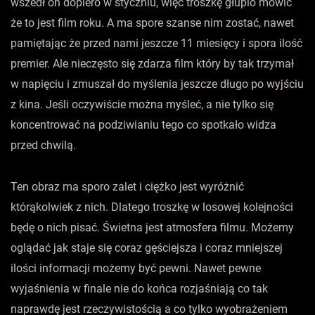
wszedł on dopiero w styczniu, więc troszkę głupio mówić
że to jest film roku. A ma spore szanse nim zostać, nawet
pamiętając że przed nami jeszcze 11 miesięcy i spora ilość
premier. Ale nieczęsto się zdarza film który by tak trzymał
w napięciu i zmuszał do myślenia jeszcze długo po wyjściu
z kina. Jeśli oczywiście można myśleć, a nie tylko się
koncentrować na podziwianiu tego co spotkało widza
przed chwilą.
Ten obraz ma sporo zalet i ciężko jest wyróżnić
którąkolwiek z nich. Dlatego troszkę w losowej kolejności
będę o nich pisać. Świetna jest atmosfera filmu. Możemy
oglądać jak staje się coraz gęściejsza i coraz mniejszej
ilości informacji możemy być pewni. Nawet pewne
wyjaśnienia w finale nie do końca rozjaśniają co tak
naprawdę jest rzeczywistością a co tylko wyobrażeniem