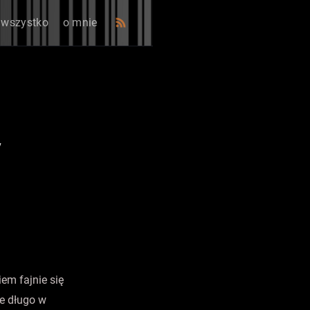
wszystko
o mnie
/
iem fajnie się
je długo w