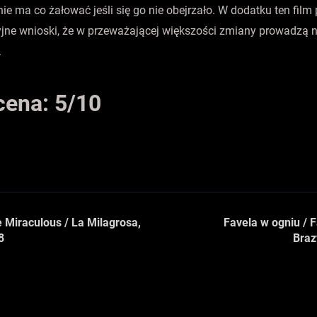
nie ma co żałować jeśli się go nie obejrzało. W dodatku ten film
yjne wnioski, że w przeważającej większości zmiany prowadzą n
.
cena: 5/10
 Miraculous / La Milagrosa,
Favela w ogniu / F
8
Braz