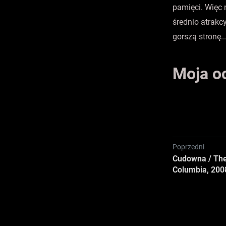
pamięci. Więc 
średnio atrakc
gorszą stronę..
Moja o
Poprzedni
Cudowna / The
Columbia, 200