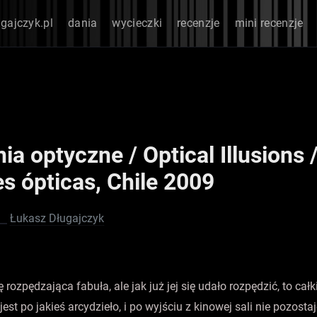
ugajczyk.pl
dania
wycieczki
recenzje
mini recenzje
ia optyczne / Optical Illusions 
es ópticas, Chile 2009
Łukasz Długajczyk
 rozpędzająca fabuła, ale jak już jej się udało rozpędzić, to całk
jest po jakieś arcydzieło, i po wyjściu z kinowej sali nie pozosta